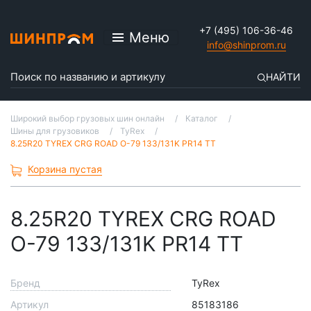
+7 (495) 106-36-46
Меню
info@shinprom.ru
НАЙТИ
Широкий выбор грузовых шин онлайн
Каталог
Шины для грузовиков
TyRex
8.25R20 TYREX CRG ROAD О-79 133/131K PR14 TT
Корзина пустая
8.25R20 TYREX CRG ROAD
О-79 133/131K PR14 TT
Бренд
TyRex
Артикул
85183186