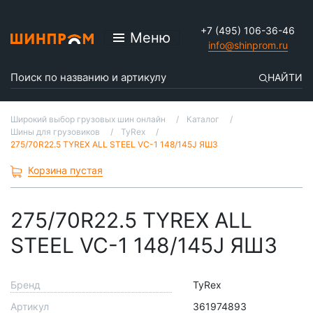
+7 (495) 106-36-46
Меню
info@shinprom.ru
НАЙТИ
Широкий выбор грузовых шин онлайн
Каталог
Шины для грузовиков
TyRex
275/70R22.5 TYREX ALL STEEL VC-1 148/145J ЯШЗ
Корзина пустая
275/70R22.5 TYREX ALL
STEEL VC-1 148/145J ЯШЗ
Бренд
TyRex
Артикул
361974893