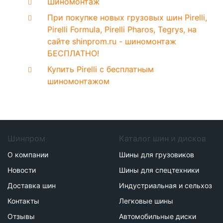
Шиномонтаж
При покупке новых грузовых шин Pirelli,
Pirelli Formula, Pirelli Pharos, Tegrys, на
сайте shinprom.ru - шиномонтаж
БЕСПЛАТНО!
Купить Pirelli с бесплатным
шиномонтажом
Шинпром
Каталог шин и дисков
О компании
Шины для грузовиков
Новости
Шины для спецтехники
Доставка шин
Индустриальная и сельхоз
Контакты
Легковые шины
Отзывы
Автомобильные диски