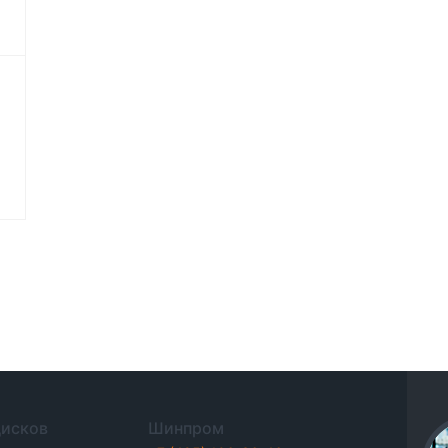
дисков
Шинпром