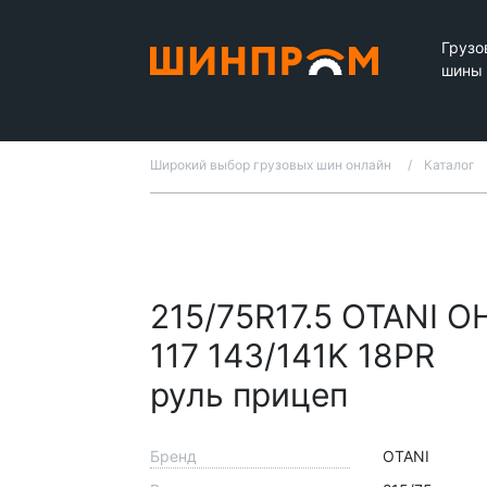
Грузо
шины
Широкий выбор грузовых шин онлайн
Каталог
215/75R17.5 OTANI O
117 143/141K 18PR
руль прицеп
Бренд
OTANI