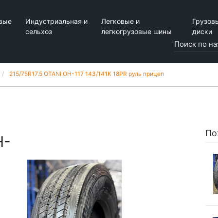
вые
Индустриальная и
Легковые и
Грузов
сельхоз
легкогрузовые шины
диски
215/75R17.5 OTANI OH-117 143/141K 18PR руль прицеп
По
H-