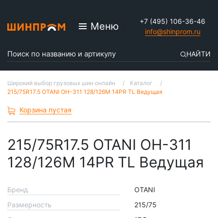
+7 (495) 106-36-46
Меню
info@shinprom.ru
НАЙТИ
Широкий выбор грузовых шин онлайн
Каталог
215/75R17.5 OTANI OH-311 128/126M 14PR TL Ведущая
Корзина пустая
215/75R17.5 OTANI OH-311
128/126M 14PR TL Ведущая
Бренд
OTANI
Размерность
215/75