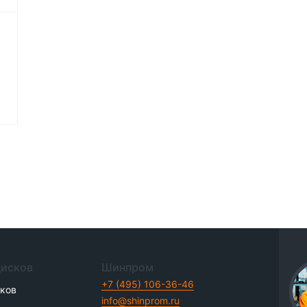
дисков
Шинпром
+7 (495) 106-36-46
иков
info@shinprom.ru