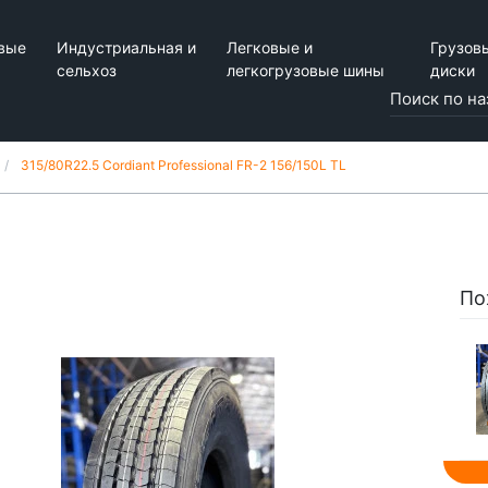
вые
Индустриальная и
Легковые и
Грузов
сельхоз
легкогрузовые шины
диски
315/80R22.5 Cordiant Professional FR-2 156/150L TL
По
t