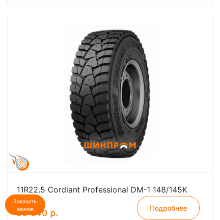
11R22.5 Cordiant Professional DM-1 148/145K
Заказать
Подробнее
звонок
30 540 р.