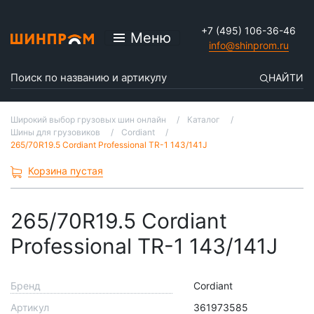
+7 (495) 106-36-46
Меню
info@shinprom.ru
НАЙТИ
Широкий выбор грузовых шин онлайн
Каталог
Шины для грузовиков
Cordiant
265/70R19.5 Cordiant Professional TR-1 143/141J
Корзина пустая
265/70R19.5 Cordiant
Professional TR-1 143/141J
Бренд
Cordiant
Артикул
361973585