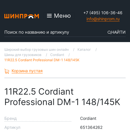
+7 (495) 106-36-46
Меню
info@shinprom.ru
НАЙТИ
Широкий выбор грузовых шин онлайн
Каталог
Шины для грузовиков
Cordiant
11R22.5 Cordiant Professional DM-1 148/145K
Корзина пустая
11R22.5 Cordiant
Professional DM-1 148/145K
Бренд
Cordiant
Артикул
651364262