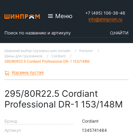
+7 (495) 106-36-46
Меню
info@shinprom.ru
НАЙТИ
Широкий выбор грузовых шин онлайн
Каталог
Шины для грузовиков
Cordiant
295/80R22.5 Cordiant Professional DR-1 153/148M
Корзина пустая
295/80R22.5 Cordiant
Professional DR-1 153/148M
Бренд
Cordiant
Артикул
1345741484