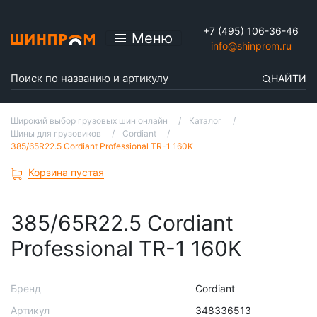
+7 (495) 106-36-46
Меню
info@shinprom.ru
НАЙТИ
Широкий выбор грузовых шин онлайн
Каталог
Шины для грузовиков
Cordiant
385/65R22.5 Cordiant Professional TR-1 160K
Корзина пустая
385/65R22.5 Cordiant
Professional TR-1 160K
Бренд
Cordiant
Артикул
348336513