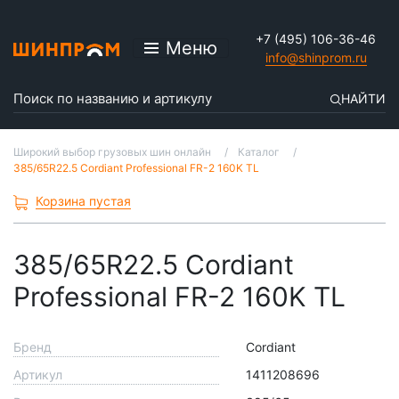
+7 (495) 106-36-46
Меню
info@shinprom.ru
НАЙТИ
Широкий выбор грузовых шин онлайн
Каталог
385/65R22.5 Cordiant Professional FR-2 160K TL
Корзина пустая
385/65R22.5 Cordiant
Professional FR-2 160K TL
Бренд
Cordiant
Артикул
1411208696