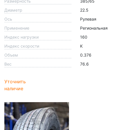
Размерность
385/65
Диаметр
22.5
Ось
Рулевая
Применение
Региональная
Индекс нагрузки
160
Индекс скорости
K
Объем
0.376
Вес
76.6
Уточнить
наличие