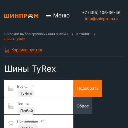
+7 (495) 106-36-46
Меню
info@shinprom.ru
Широкий выбор грузовых шин онлайн
Каталог
Шины TyRex
Корзина пустая
Шины TyRex
Бренд
Подобрать
TyRex
Тип
Сброс
Любой
Применение