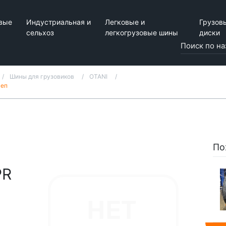
вые
Индустриальная и
Легковые и
Грузов
сельхоз
легкогрузовые шины
диски
Шины для грузовиков
OTANI
цеп
По
PR