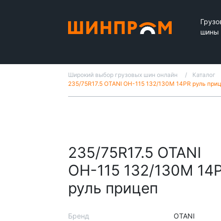
Грузо
шины
Широкий выбор грузовых шин онлайн
Каталог
235/75R17.5 OTANI OH-115 132/130M 14PR руль при
235/75R17.5 OTANI
OH-115 132/130M 14
руль прицеп
Бренд
OTANI