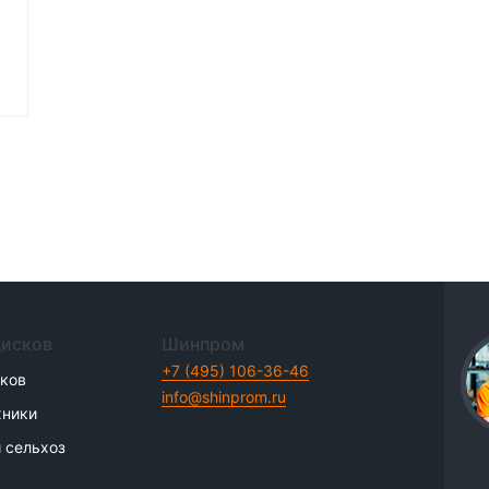
дисков
Шинпром
+7 (495) 106-36-46
иков
info@shinprom.ru
хники
 сельхоз