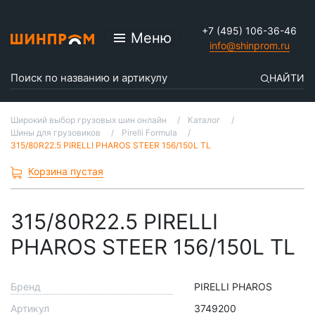
+7 (495) 106-36-46
Меню
info@shinprom.ru
НАЙТИ
Широкий выбор грузовых шин онлайн
Каталог
Шины для грузовиков
Pirelli Formula
315/80R22.5 PIRELLI PHAROS STEER 156/150L TL
Корзина пустая
315/80R22.5 PIRELLI
PHAROS STEER 156/150L TL
Бренд
PIRELLI PHAROS
Артикул
3749200