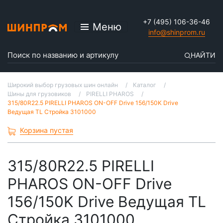
+7 (495) 106-36-46
Меню
info@shinprom.ru
НАЙТИ
Широкий выбор грузовых шин онлайн
Каталог
Шины для грузовиков
PIRELLI PHAROS
315/80R22.5 PIRELLI PHAROS ON-OFF Drive 156/150K Drive
Ведущая TL Стройка 3101000
Корзина пустая
315/80R22.5 PIRELLI
PHAROS ON-OFF Drive
156/150K Drive Ведущая TL
Стройка 3101000