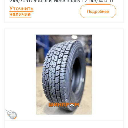
245/70R17.5 Aeolus NeoAllroads T2 143/141J TL
Уточнить
Подробнее
наличие