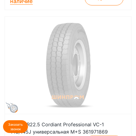
наличие
275/70R22.5 Cordiant Professional VC-1
Заказать
звонок
148/145J универсальная M+S 361971869