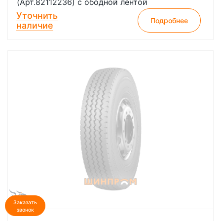
(Арт.82112236) с ободной лентой
Уточнить
Подробнее
наличие
Заказать
звонок