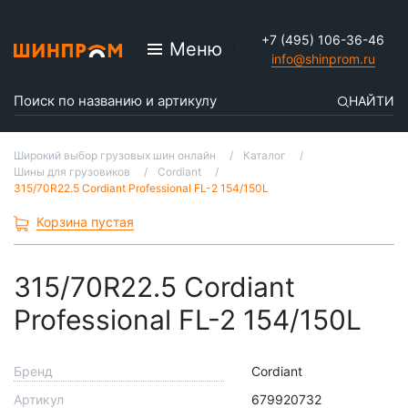
+7 (495) 106-36-46
Меню
info@shinprom.ru
НАЙТИ
Широкий выбор грузовых шин онлайн
Каталог
Шины для грузовиков
Cordiant
315/70R22.5 Cordiant Professional FL-2 154/150L
Корзина пустая
315/70R22.5 Cordiant
Professional FL-2 154/150L
Бренд
Cordiant
Артикул
679920732